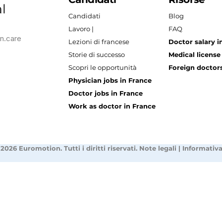
l
Candidati
Blog
Lavoro |
FAQ
n.care
Lezioni di francese
Doctor salary i
Storie di successo
Medical license
Scopri le opportunità
Foreign doctors
Physician jobs in France
Doctor jobs in France
Work as doctor in France
2026 Euromotion. Tutti i diritti riservati.
Note legali
|
Informativa