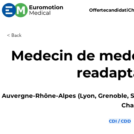
Offerte
candidati
Ch
< Back
Medecin de mede
readapt
Auvergne-Rhône-Alpes (Lyon, Grenoble, S
Cha
CDI / CDD