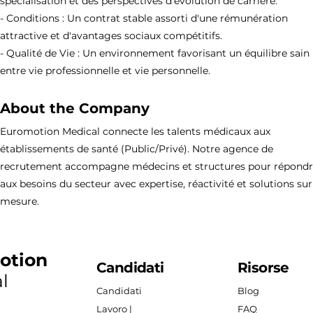
spécialisation et des perspectives d'évolution de carrière.
- Conditions : Un contrat stable assorti d'une rémunération
attractive et d'avantages sociaux compétitifs.
- Qualité de Vie : Un environnement favorisant un équilibre sain
entre vie professionnelle et vie personnelle.
About the Company
Euromotion Medical connecte les talents médicaux aux
établissements de santé (Public/Privé). Notre agence de
recrutement accompagne médecins et structures pour répond
aux besoins du secteur avec expertise, réactivité et solutions sur
mesure.
otion
Candidati
Risorse
l
Candidati
Blog
Lavoro |
FAQ