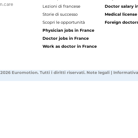
n.care
Lezioni di francese
Doctor salary i
Storie di successo
Medical license
Scopri le opportunità
Foreign doctors
Physician jobs in France
Doctor jobs in France
Work as doctor in France
2026 Euromotion. Tutti i diritti riservati.
Note legali
|
Informativa