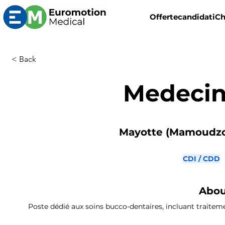
Offerte
candidati
Ch
< Back
Medecin
Mayotte (Mamoudzou
CDI / CDD
Abou
Poste dédié aux soins bucco-dentaires, incluant traitemen