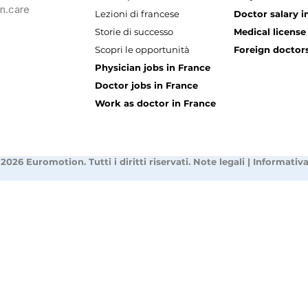
n.care
Lezioni di francese
Doctor salary i
Storie di successo
Medical license
Scopri le opportunità
Foreign doctors
Physician jobs in France
Doctor jobs in France
Work as doctor in France
2026 Euromotion. Tutti i diritti riservati.
Note legali
|
Informativa