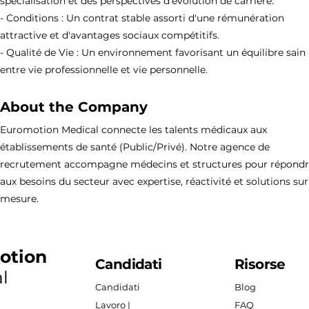
spécialisation et des perspectives d'évolution de carrière.
- Conditions : Un contrat stable assorti d'une rémunération
attractive et d'avantages sociaux compétitifs.
- Qualité de Vie : Un environnement favorisant un équilibre sain
entre vie professionnelle et vie personnelle.
About the Company
Euromotion Medical connecte les talents médicaux aux
établissements de santé (Public/Privé). Notre agence de
recrutement accompagne médecins et structures pour répond
aux besoins du secteur avec expertise, réactivité et solutions sur
mesure.
otion
Candidati
Risorse
l
Candidati
Blog
Lavoro |
FAQ