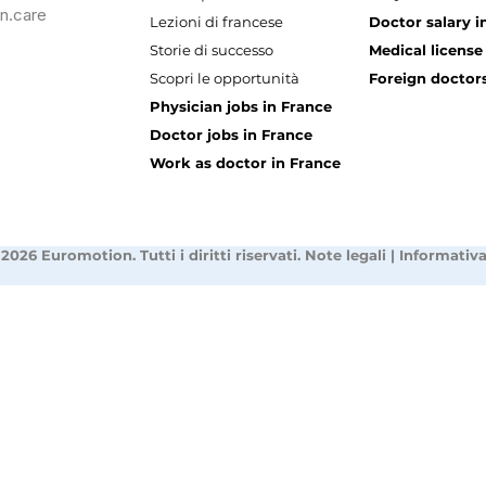
n.care
Lezioni di francese
Doctor salary i
Storie di successo
Medical license
Scopri le opportunità
Foreign doctors
Physician jobs in France
Doctor jobs in France
Work as doctor in France
2026 Euromotion. Tutti i diritti riservati.
Note legali
|
Informativa