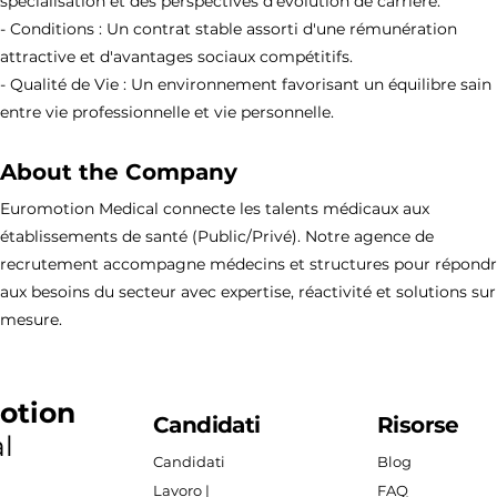
spécialisation et des perspectives d'évolution de carrière.
- Conditions : Un contrat stable assorti d'une rémunération
attractive et d'avantages sociaux compétitifs.
- Qualité de Vie : Un environnement favorisant un équilibre sain
entre vie professionnelle et vie personnelle.
About the Company
Euromotion Medical connecte les talents médicaux aux
établissements de santé (Public/Privé). Notre agence de
recrutement accompagne médecins et structures pour répond
aux besoins du secteur avec expertise, réactivité et solutions sur
mesure.
otion
Candidati
Risorse
l
Candidati
Blog
Lavoro |
FAQ