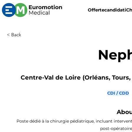
Offerte
candidati
Ch
< Back
Neph
Centre-Val de Loire (Orléans, Tours,
CDI / CDD
Abou
Poste dédié à la chirurgie pédiatrique, incluant interven
post-opératoire,