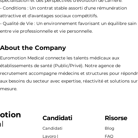
spécialisation et des perspectives d'évolution de carrière.
- Conditions : Un contrat stable assorti d'une rémunération
attractive et d'avantages sociaux compétitifs.
- Qualité de Vie : Un environnement favorisant un équilibre sain
entre vie professionnelle et vie personnelle.
About the Company
Euromotion Medical connecte les talents médicaux aux
établissements de santé (Public/Privé). Notre agence de
recrutement accompagne médecins et structures pour répond
aux besoins du secteur avec expertise, réactivité et solutions sur
mesure.
otion
Candidati
Risorse
l
Candidati
Blog
Lavoro |
FAQ