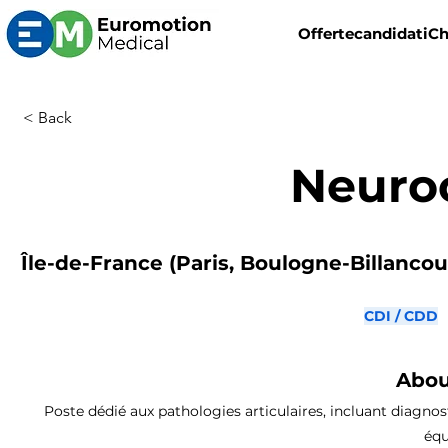
Offerte
candidati
Ch
< Back
Neuro
Île-de-France (Paris, Boulogne-Billancourt
CDI / CDD
Abou
Poste dédié aux pathologies articulaires, incluant diagnost
équ