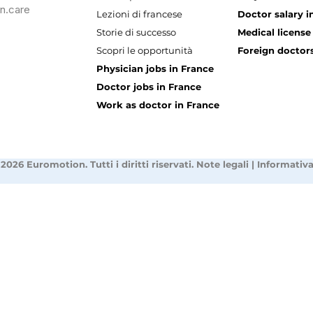
n.care
Lezioni di francese
Doctor salary i
Storie di successo
Medical license
Scopri le opportunità
Foreign doctors
Physician jobs in France
Doctor jobs in France
Work as doctor in France
2026 Euromotion. Tutti i diritti riservati.
Note legali
|
Informativa