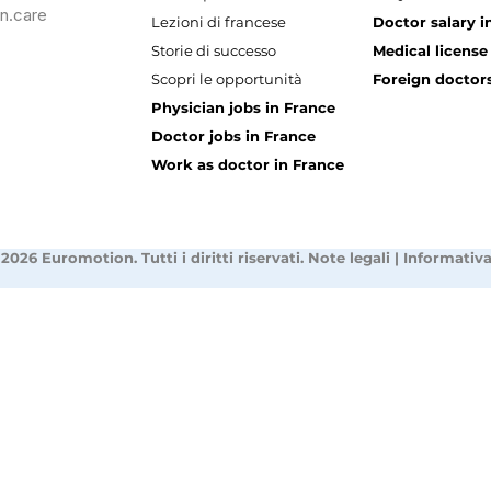
n.care
Lezioni di francese
Doctor salary i
Storie di successo
Medical license
Scopri le opportunità
Foreign doctors
Physician jobs in France
Doctor jobs in France
Work as doctor in France
2026 Euromotion. Tutti i diritti riservati.
Note legali
|
Informativa