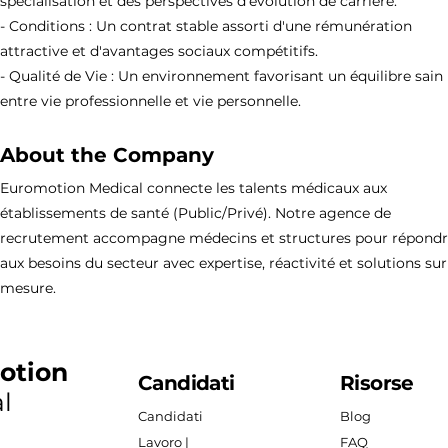
spécialisation et des perspectives d'évolution de carrière.
- Conditions : Un contrat stable assorti d'une rémunération
attractive et d'avantages sociaux compétitifs.
- Qualité de Vie : Un environnement favorisant un équilibre sain
entre vie professionnelle et vie personnelle.
About the Company
Euromotion Medical connecte les talents médicaux aux
établissements de santé (Public/Privé). Notre agence de
recrutement accompagne médecins et structures pour répond
aux besoins du secteur avec expertise, réactivité et solutions sur
mesure.
otion
Candidati
Risorse
l
Candidati
Blog
Lavoro |
FAQ