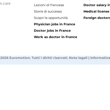
n.care
Lezioni di francese
Doctor salary i
Storie di successo
Medical license
Scopri le opportunità
Foreign doctors
Physician jobs in France
Doctor jobs in France
Work as doctor in France
2026 Euromotion. Tutti i diritti riservati.
Note legali
|
Informativa