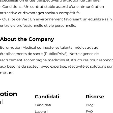
spécialisation et des perspectives d'évolution de carrière.
- Conditions : Un contrat stable assorti d'une rémunération
attractive et d'avantages sociaux compétitifs.
- Qualité de Vie : Un environnement favorisant un équilibre sain
entre vie professionnelle et vie personnelle.
About the Company
Euromotion Medical connecte les talents médicaux aux
établissements de santé (Public/Privé). Notre agence de
recrutement accompagne médecins et structures pour répond
aux besoins du secteur avec expertise, réactivité et solutions sur
mesure.
otion
Candidati
Risorse
l
Candidati
Blog
Lavoro |
FAQ