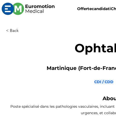
Offerte
candidati
Ch
< Back
Ophta
Martinique (Fort-de-Franc
CDI / CDD
Abou
Poste spécialisé dans les pathologies vasculaires, incluant 
urgences, et collab