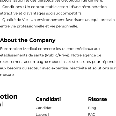
spécialisation et des perspectives d'évolution de carrière.
- Conditions : Un contrat stable assorti d'une rémunération
attractive et d'avantages sociaux compétitifs.
- Qualité de Vie : Un environnement favorisant un équilibre sain
entre vie professionnelle et vie personnelle.
About the Company
Euromotion Medical connecte les talents médicaux aux
établissements de santé (Public/Privé). Notre agence de
recrutement accompagne médecins et structures pour répond
aux besoins du secteur avec expertise, réactivité et solutions sur
mesure.
otion
Candidati
Risorse
l
Candidati
Blog
Lavoro |
FAQ