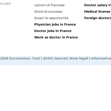
n.care
Lezioni di francese
Doctor salary i
Storie di successo
Medical license
Scopri le opportunità
Foreign doctors
Physician jobs in France
Doctor jobs in France
Work as doctor in France
2026 Euromotion. Tutti i diritti riservati.
Note legali
|
Informativa