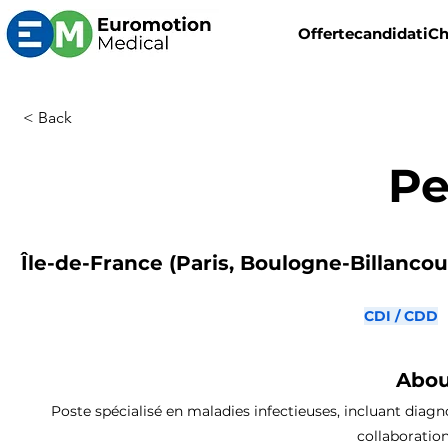
Offerte
candidati
Ch
< Back
Pe
Île-de-France (Paris, Boulogne-Billancourt
CDI / CDD
Abou
Poste spécialisé en maladies infectieuses, incluant diagno
collaboratio