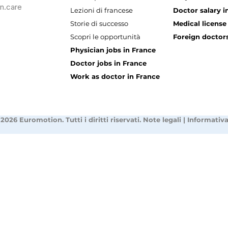
n.care
Lezioni di francese
Doctor salary i
Storie di successo
Medical license
Scopri le opportunità
Foreign doctors
Physician jobs in France
Doctor jobs in France
Work as doctor in France
2026 Euromotion. Tutti i diritti riservati.
Note legali
|
Informativa