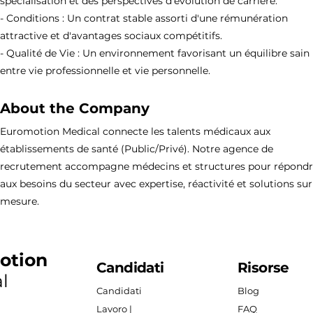
spécialisation et des perspectives d'évolution de carrière.
- Conditions : Un contrat stable assorti d'une rémunération
attractive et d'avantages sociaux compétitifs.
- Qualité de Vie : Un environnement favorisant un équilibre sain
entre vie professionnelle et vie personnelle.
About the Company
Euromotion Medical connecte les talents médicaux aux
établissements de santé (Public/Privé). Notre agence de
recrutement accompagne médecins et structures pour répond
aux besoins du secteur avec expertise, réactivité et solutions sur
mesure.
otion
Candidati
Risorse
l
Candidati
Blog
Lavoro |
FAQ