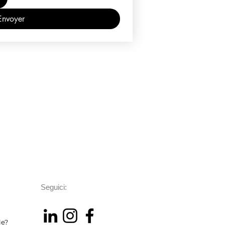
Envoyer
Seguici:
le?