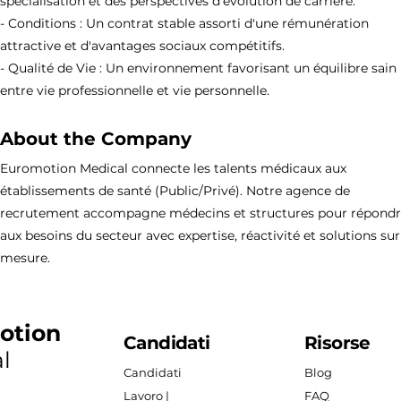
spécialisation et des perspectives d'évolution de carrière.
- Conditions : Un contrat stable assorti d'une rémunération
attractive et d'avantages sociaux compétitifs.
- Qualité de Vie : Un environnement favorisant un équilibre sain
entre vie professionnelle et vie personnelle.
About the Company
Euromotion Medical connecte les talents médicaux aux
établissements de santé (Public/Privé). Notre agence de
recrutement accompagne médecins et structures pour répond
aux besoins du secteur avec expertise, réactivité et solutions sur
mesure.
otion
Candidati
Risorse
l
Candidati
Blog
Lavoro |
FAQ