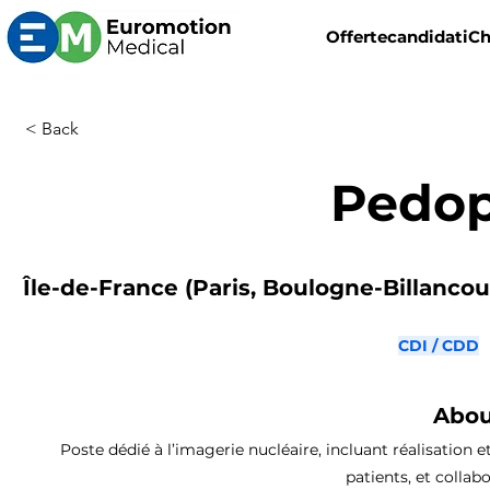
Offerte
candidati
Ch
< Back
Pedop
Île-de-France (Paris, Boulogne-Billancourt
CDI / CDD
Abou
Poste dédié à l’imagerie nucléaire, incluant réalisation 
patients, et collab