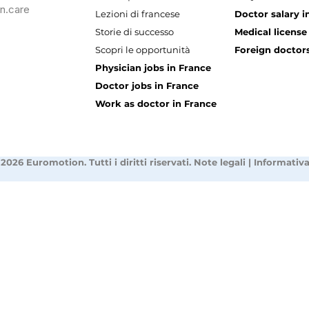
n.care
Lezioni di francese
Doctor salary i
Storie di successo
Medical license
Scopri le opportunità
Foreign doctors
Physician jobs in France
Doctor jobs in France
Work as doctor in France
2026 Euromotion. Tutti i diritti riservati.
Note legali
|
Informativa