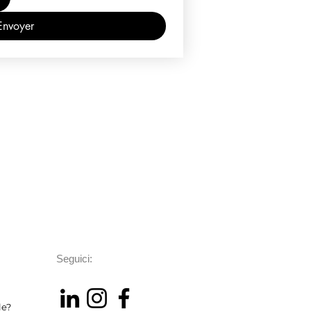
Envoyer
Seguici:
le?