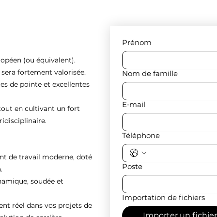
Prénom
ropéen (ou équivalent).
e sera fortement valorisée.
Nom de famille
es de pointe et excellentes
E‑mail
tout en cultivant un fort
idisciplinaire.
Téléphone
nt de travail moderne, doté
Poste
.
ynamique, soudée et
Importation de fichiers
 réel dans vos projets de
Importer un fichier