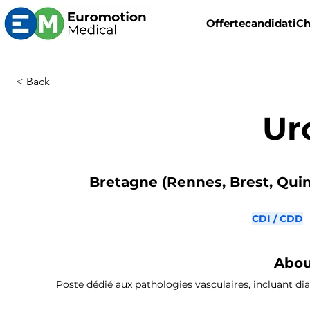
Offerte
candidati
Ch
< Back
Ur
Bretagne (Rennes, Brest, Quimp
CDI / CDD
Abou
Poste dédié aux pathologies vasculaires, incluant dia