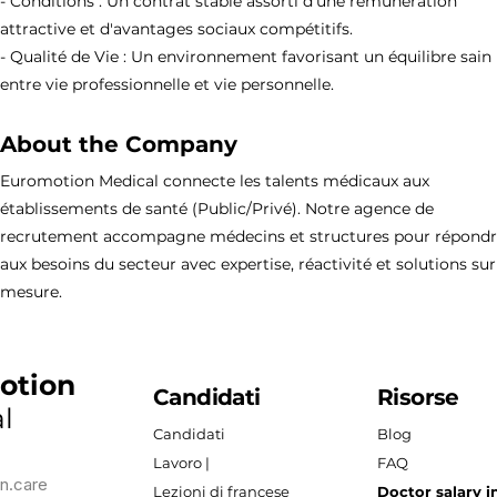
- Conditions : Un contrat stable assorti d'une rémunération
attractive et d'avantages sociaux compétitifs.
- Qualité de Vie : Un environnement favorisant un équilibre sain
entre vie professionnelle et vie personnelle.
About the Company
Euromotion Medical connecte les talents médicaux aux
établissements de santé (Public/Privé). Notre agence de
recrutement accompagne médecins et structures pour répond
aux besoins du secteur avec expertise, réactivité et solutions sur
mesure.
otion
Candidati
Risorse
l
Candidati
Blog
Lavoro |
FAQ
n.care
Lezioni di francese
Doctor salary i