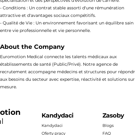
spécialisation et des perspectives d'évolution de carrière.
- Conditions : Un contrat stable assorti d'une rémunération
attractive et d'avantages sociaux compétitifs.
- Qualité de Vie : Un environnement favorisant un équilibre sain
entre vie professionnelle et vie personnelle.
About the Company
Euromotion Medical connecte les talents médicaux aux
établissements de santé (Public/Privé). Notre agence de
recrutement accompagne médecins et structures pour répond
aux besoins du secteur avec expertise, réactivité et solutions sur
mesure.
otion
Kandydaci
Zasoby
l
Kandydaci
Blogs
Oferty pracy
FAQ