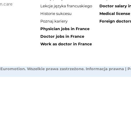
n.care
Lekcje języka francuskiego
Doctor salary i
Historie sukcesu
Medical license
Poznaj kariery
Foreign doctors
Physician jobs in France
Doctor jobs in France
Work as doctor in France
 Euromotion. Wszelkie prawa zastrzeżone.
Informacja prawna
|
P