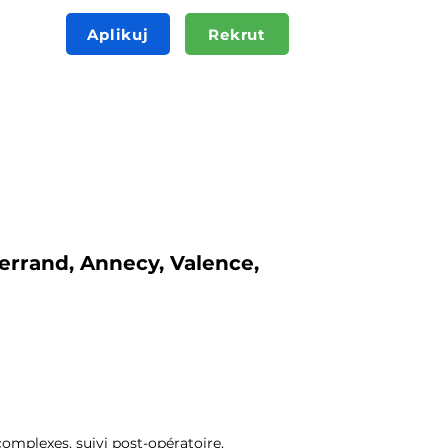
Aplikuj
Rekrut
errand, Annecy, Valence,
complexes, suivi post-opératoire,