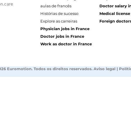
n.care
aulas de francês
Doctor salary i
Histórias de sucesso
Medical license
Explore as carreiras
Foreign doctors
Physician jobs in France
Doctor jobs in France
Work as doctor in France
026 Euromotion. Todos os direitos reservados.
Aviso legal
|
Polít