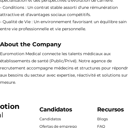
spécialisation et des perspectives d'évolution de carrière.
- Conditions : Un contrat stable assorti d'une rémunération
attractive et d'avantages sociaux compétitifs.
- Qualité de Vie : Un environnement favorisant un équilibre sain
entre vie professionnelle et vie personnelle.
About the Company
Euromotion Medical connecte les talents médicaux aux
établissements de santé (Public/Privé). Notre agence de
recrutement accompagne médecins et structures pour répond
aux besoins du secteur avec expertise, réactivité et solutions sur
mesure.
otion
Candidatos
Recursos
l
Candidatos
Blogs
Ofertas de emprego
FAQ