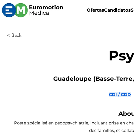
Ofertas
Candidatos
S
< Back
Psy
Guadeloupe (Basse-Terre, 
CDI / CDD
Abou
Poste spécialisé en pédopsychiatrie, incluant prise en c
des familles, et colla