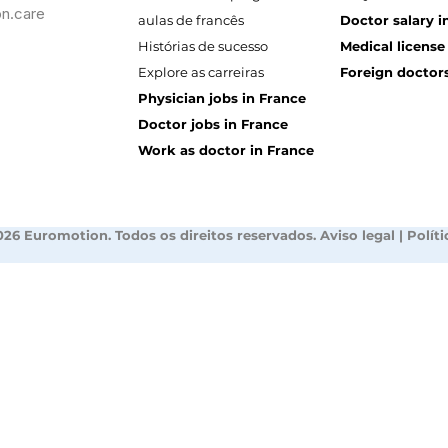
n.care
aulas de francês
Doctor salary i
Histórias de sucesso
Medical license
Explore as carreiras
Foreign doctors
Physician jobs in France
Doctor jobs in France
Work as doctor in France
026 Euromotion. Todos os direitos reservados.
Aviso legal
|
Polít