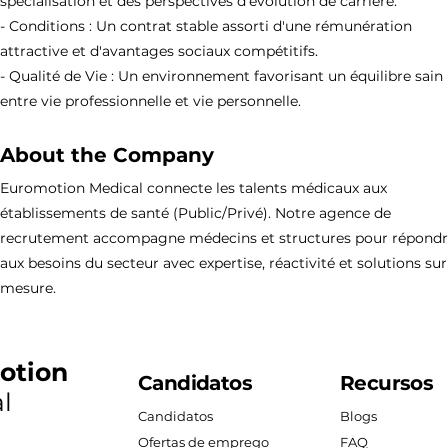
spécialisation et des perspectives d'évolution de carrière.
- Conditions : Un contrat stable assorti d'une rémunération
attractive et d'avantages sociaux compétitifs.
- Qualité de Vie : Un environnement favorisant un équilibre sain
entre vie professionnelle et vie personnelle.
About the Company
Euromotion Medical connecte les talents médicaux aux
établissements de santé (Public/Privé). Notre agence de
recrutement accompagne médecins et structures pour répond
aux besoins du secteur avec expertise, réactivité et solutions sur
mesure.
otion
Candidatos
Recursos
l
Candidatos
Blogs
Ofertas de emprego
FAQ