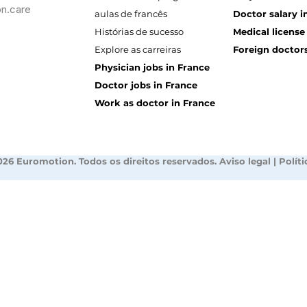
n.care
aulas de francês
Doctor salary i
Histórias de sucesso
Medical license
Explore as carreiras
Foreign doctors
Physician jobs in France
Doctor jobs in France
Work as doctor in France
026 Euromotion. Todos os direitos reservados.
Aviso legal
|
Polít