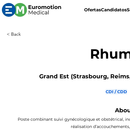
Ofertas
Candidatos
S
< Back
Rhum
Grand Est (Strasbourg, Reims,
CDI / CDD
Abou
Poste combinant suivi gynécologique et obstétrical, inc
réalisation d’accouchements,