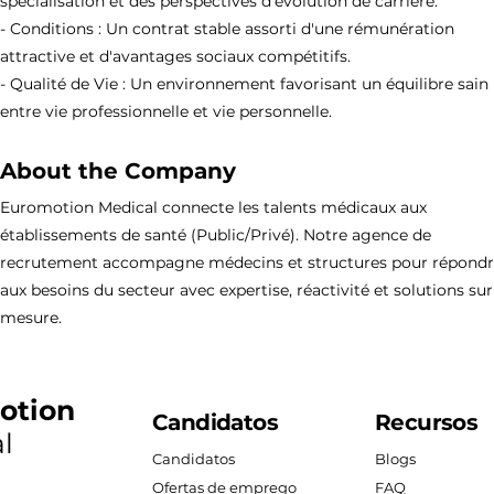
spécialisation et des perspectives d'évolution de carrière.
- Conditions : Un contrat stable assorti d'une rémunération
attractive et d'avantages sociaux compétitifs.
- Qualité de Vie : Un environnement favorisant un équilibre sain
entre vie professionnelle et vie personnelle.
About the Company
Euromotion Medical connecte les talents médicaux aux
établissements de santé (Public/Privé). Notre agence de
recrutement accompagne médecins et structures pour répond
aux besoins du secteur avec expertise, réactivité et solutions sur
mesure.
otion
Candidatos
Recursos
l
Candidatos
Blogs
Ofertas de emprego
FAQ