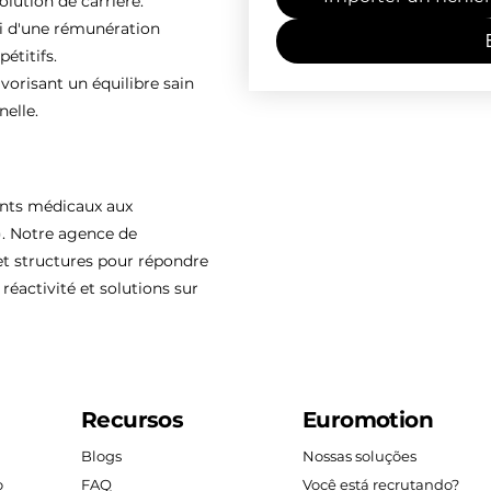
olution de carrière.
ti d'une rémunération
étitifs.
vorisant un équilibre sain
nelle.
ents médicaux aux
). Notre agence de
 structures pour répondre
réactivité et solutions sur
Recursos
Euromotion
Blogs
Nossas soluções
o
FAQ
Você está recrutando?