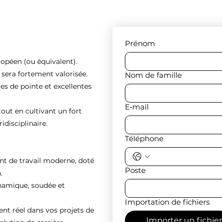
Prénom
ropéen (ou équivalent).
e sera fortement valorisée.
Nom de famille
es de pointe et excellentes
E‑mail
tout en cultivant un fort
idisciplinaire.
Téléphone
nt de travail moderne, doté
Poste
.
ynamique, soudée et
Importation de fichiers
 réel dans vos projets de
Importer un fichier