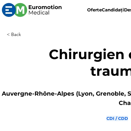
Oferte
Candidați
De
< Back
Chirurgien 
trau
Auvergne-Rhône-Alpes (Lyon, Grenoble, S
Cha
CDI / CDD