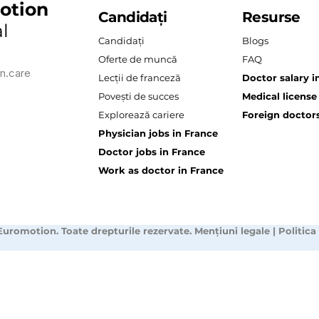
otion
Candidați
Resurse
l
Candidați
Blogs
Oferte de muncă
FAQ
n.care
Lecții de franceză
Doctor salary i
Povești de succes
Medical license
Explorează cariere
Foreign doctors
Physician jobs in France
Doctor jobs in France
Work as doctor in France
Euromotion. Toate drepturile rezervate.
Mențiuni legale
|
Politica