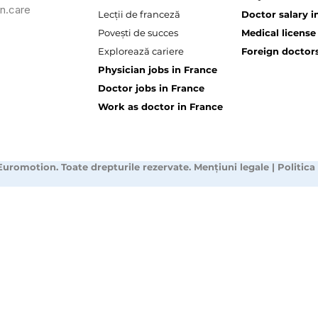
n.care
Lecții de franceză
Doctor salary i
Povești de succes
Medical license
Explorează cariere
Foreign doctors
Physician jobs in France
Doctor jobs in France
Work as doctor in France
Euromotion. Toate drepturile rezervate.
Mențiuni legale
|
Politica