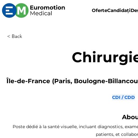
Oferte
Candidați
De
< Back
Chirurgi
Île-de-France (Paris, Boulogne-Billancourt
CDI / CDD
Abou
Poste dédié à la santé visuelle, incluant diagnostics, exa
patients, et collabo