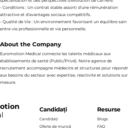
spécialisation et des perspectives d'évolution de carrière.
- Conditions : Un contrat stable assorti d'une rémunération
attractive et d'avantages sociaux compétitifs.
- Qualité de Vie : Un environnement favorisant un équilibre sain
entre vie professionnelle et vie personnelle.
About the Company
Euromotion Medical connecte les talents médicaux aux
établissements de santé (Public/Privé). Notre agence de
recrutement accompagne médecins et structures pour répond
aux besoins du secteur avec expertise, réactivité et solutions sur
mesure.
otion
Candidați
Resurse
l
Candidați
Blogs
Oferte de muncă
FAQ