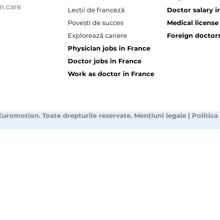
n.care
Lecții de franceză
Doctor salary i
Povești de succes
Medical license
Explorează cariere
Foreign doctors
Physician jobs in France
Doctor jobs in France
Work as doctor in France
Euromotion. Toate drepturile rezervate.
Mențiuni legale
|
Politica