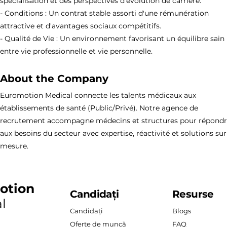
spécialisation et des perspectives d'évolution de carrière.
- Conditions : Un contrat stable assorti d'une rémunération
attractive et d'avantages sociaux compétitifs.
- Qualité de Vie : Un environnement favorisant un équilibre sain
entre vie professionnelle et vie personnelle.
About the Company
Euromotion Medical connecte les talents médicaux aux
établissements de santé (Public/Privé). Notre agence de
recrutement accompagne médecins et structures pour répond
aux besoins du secteur avec expertise, réactivité et solutions sur
mesure.
otion
Candidați
Resurse
l
Candidați
Blogs
Oferte de muncă
FAQ