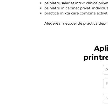
psihiatru salariat într-o clinică priva
psihiatru în cabinet privat, individ
practică mixtă care combină activităț
Alegerea metodei de practică depinde
Apl
printr