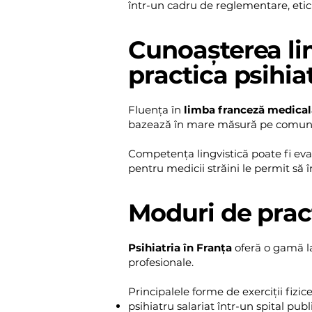
într-un cadru de reglementare, etic 
Cunoașterea li
practica psihiat
Fluența în
limba franceză medicală
bazează în mare măsură pe comunicar
Competența lingvistică poate fi eva
pentru medicii străini le permit să 
Moduri de pract
Psihiatria în Franța
oferă o gamă la
profesionale.
Principalele forme de exerciții fizice
psihiatru salariat într-un spital publ