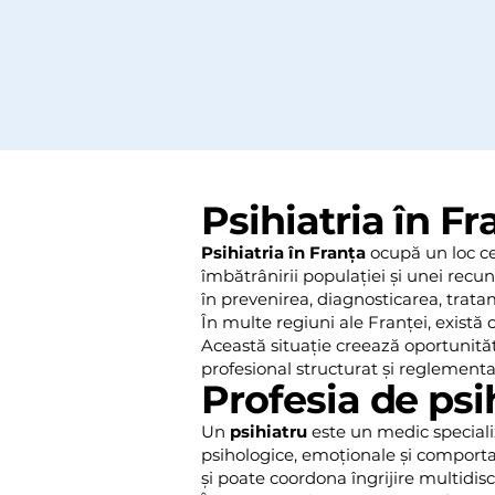
Psihiatria în Fr
Psihiatria în Franța
ocupă un loc ce
îmbătrânirii populației și unei recu
în prevenirea, diagnosticarea, trata
În multe regiuni ale Franței, există o
Această situație creează oportunită
profesional structurat și reglementa
Profesia de psi
Un
psihiatru
este un medic specializ
psihologice, emoționale și comport
și poate coordona îngrijire multidisc