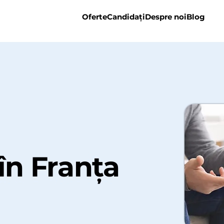
Oferte
Candidați
Despre noi
Blog
în Franța