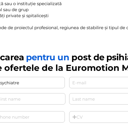
tă sau o instituție specializată
ual sau de grup
i private și spitalicești
 de proiectul profesional, regiunea de stabilire și tipul de c
icarea
pentru
un
post
de psihi
e ofertele de la Euromotion 
CV