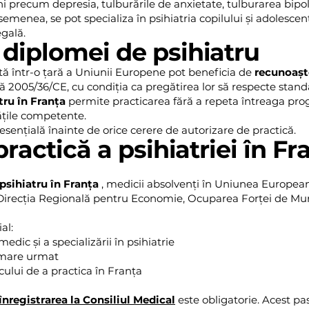
uni precum depresia, tulburările de anxietate, tulburarea bipol
menea, se pot specializa în psihiatria copilului și adolescentul
egală.
diplomei de psihiatru
tă într-o țară a Uniunii Europene pot beneficia de
recunoaște
 2005/36/CE, cu condiția ca pregătirea lor să respecte stan
ru în Franța
permite practicarea fără a repeta întreaga pr
ățile competente.
esențială înainte de orice cerere de autorizare de practică.
ractică a psihiatriei în Fr
psihiatru în Franța
, medicii absolvenți în Uniunea Europea
Direcția Regională pentru Economie, Ocuparea Forței de Munc
al:
dic și a specializării în psihiatrie
ormare urmat
cului de a practica în Franța
înregistrarea la Consiliul Medical
este obligatorie. Acest p