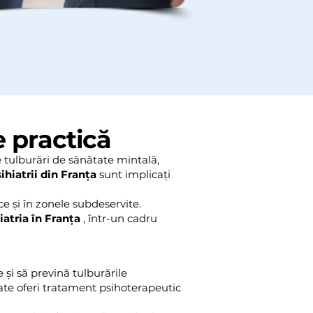
e practică
e tulburări de sănătate mintală,
ihiatrii din Franța
sunt implicați
ice și în zonele subdeservite.
iatria în Franța
, într-un cadru
 și să prevină tulburările
te oferi tratament psihoterapeutic