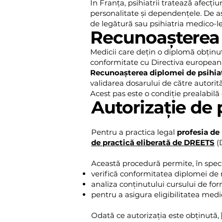
În Franța, psihiatrii tratează afecți
personalitate și dependențele. De ase
de legătură sau psihiatria medico-l
Recunoașterea 
Medicii care dețin o diplomă obținu
conformitate cu Directiva europeană
Recunoașterea diplomei de psihiat
validarea dosarului de către autorit
Acest pas este o condiție prealabilă 
Autorizație de p
Pentru a practica legal
profesia de 
de practică eliberată de DREETS
(
Această procedură permite, în speci
verifică conformitatea diplomei de me
analiza conținutului cursului de f
pentru a asigura eligibilitatea medi
Odată ce autorizația este obținută,