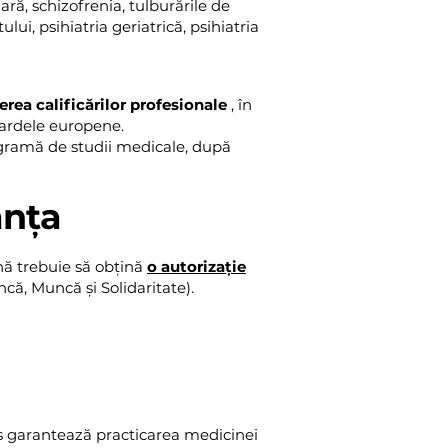
ară, schizofrenia, tulburările de
ui, psihiatria geriatrică, psihiatria
rea calificărilor profesionale
, în
dardele europene.
ogramă de studii medicale, după
anța
nă trebuie să obțină
o autorizație
ă, Muncă și Solidaritate).
as garantează practicarea medicinei