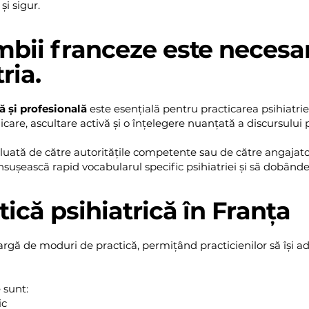
și sigur.
mbii franceze este necesa
ria.
 și profesională
este esențială pentru practicarea psihiatrie
e, ascultare activă și o înțelegere nuanțată a discursului p
luată de către autoritățile competente sau de către angajato
însușească rapid vocabularul specific psihiatriei și să dobânde
ică psihiatrică în Franța
rgă de moduri de practică, permițând practicienilor să își ada
 sunt:
ic