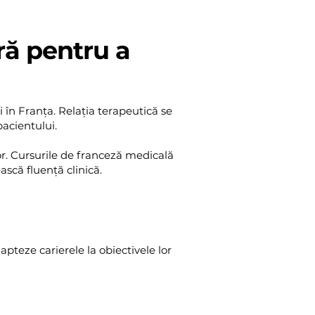
ră pentru a
i în Franța. Relația terapeutică se
acientului.
r. Cursurile de franceză medicală
ască fluență clinică.
pteze carierele la obiectivele lor