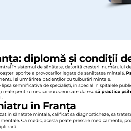
anța: diplomă și condiții d
ntral în sistemul de sănătate, datorită creșterii numărului d
noașteri sporite a provocărilor legate de sănătatea mintală.
Ps
mentul și urmărirea pacienților cu tulburări mintale.
 lipsă semnificativă de specialiști, în special în spitalele publ
ți reale pentru medicii europeni care doresc
să practice psih
t.
hiatru în Franța
at în sănătate mintală, calificat să diagnosticheze, să trateze
amentale. Ca medic, acesta poate prescrie medicamente, poa
iplinară.