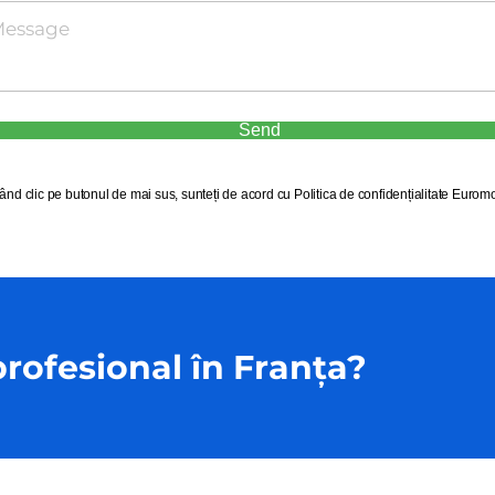
Send
ând clic pe butonul de mai sus, sunteți de acord cu Politica de confidențialitate Euromo
profesional în Franța?