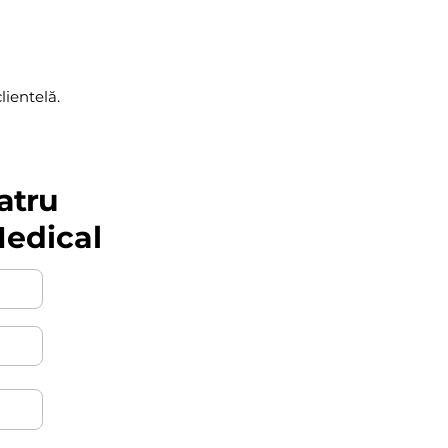
lientelă.
atru
Medical